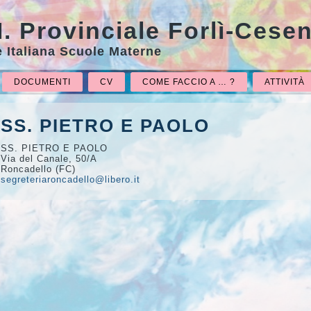
M. Provinciale Forlì-Cese
 Italiana Scuole Materne
DOCUMENTI
CV
COME FACCIO A … ?
ATTIVITÀ
SS. PIETRO E PAOLO
SS. PIETRO E PAOLO
Via del Canale, 50/A
Roncadello (FC)
segreteriaroncadello@
libero.it