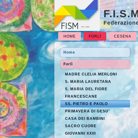
F.I.S.
Federazione
HOME
FORLÌ
CESENA
Home
Forlì
MADRE CLELIA MERLONI
S. MARIA LAURETANA
S. MARIA DEL FIORE
FRANCESCANE
SS. PIETRO E PAOLO
PRIMAVERA DI GESU’
CASA DEI BAMBINI
SACRO CUORE
GIOVANNI XXIII