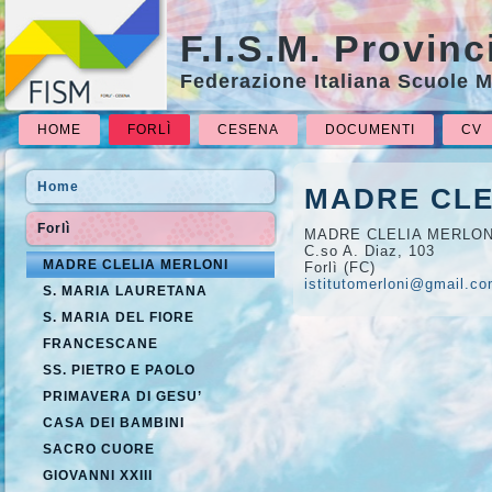
F.I.S.M. Provinc
Federazione Italiana Scuole 
HOME
FORLÌ
CESENA
DOCUMENTI
CV
Home
MADRE CLE
Forlì
MADRE CLELIA MERLON
C.so A. Diaz, 103
MADRE CLELIA MERLONI
Forlì (FC)
istitutomerloni@
gmail.c
S. MARIA LAURETANA
S. MARIA DEL FIORE
FRANCESCANE
SS. PIETRO E PAOLO
PRIMAVERA DI GESU’
CASA DEI BAMBINI
SACRO CUORE
GIOVANNI XXIII