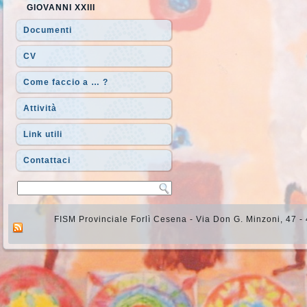
GIOVANNI XXIII
Documenti
CV
Come faccio a … ?
Attività
Link utili
Contattaci
FISM Provinciale Forlì Cesena - Via Don G. Minzoni, 47 